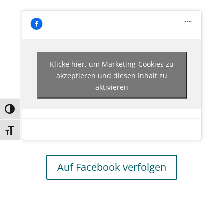
Klicke hier, um Marketing-Cookies zu
akzeptieren und diesen Inhalt zu
aktivieren
Umschalten auf hohe Kontraste
Schrift vergrößern
Auf Facebook verfolgen